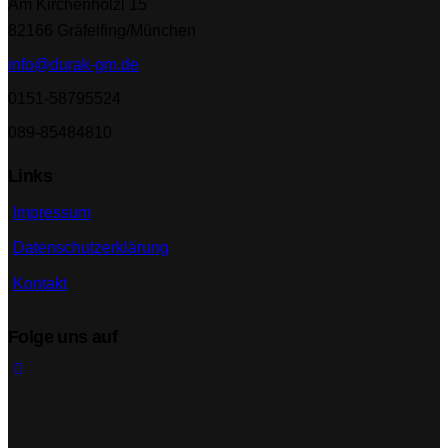
Am Kirchenhölzl 15
82166 Gräfelfing/München
info@durak-gm.de
0151-58795524
089-85484810
Links
Impressum
Datenschutzerklärung
Kontakt
Folge uns auf