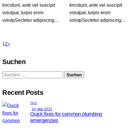
tincidunt, ante vel suscipit
tincidunt, ante vel suscipit
volutpat, turpis enim
volutpat, turpis enim
volutpSectetur adipiscing…
volutpSectetur adipiscing…
Seitennummerierung
Page
Page
1
2
>
der
Suchen
Beiträge
Suchen
nach:
Recent Posts
TIPS
14. Mai 2022
Quick fixes for common plumbing
emergencies