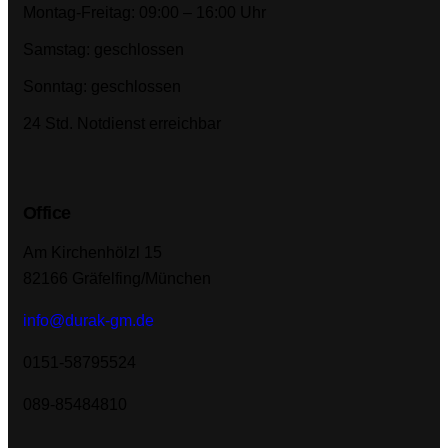
Montag-Freitag: 09:00 – 16:00 Uhr
Samstag: geschlossen
Sonntag: geschlossen
24 Std. Notdienst erreichbar
Office
Am Kirchenhölzl 15
82166 Gräfelfing/München
info@durak-gm.de
0151-58795524
089-85484810