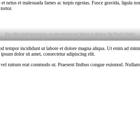
 et netus et malesuada fames ac turpis egestas. Fusce gravida, ligula non 
tortor.
Stet clita kasd gubergren, no sea sanctus est labore et dolore. By
Kevin Smith
od tempor incididunt ut labore et dolore magna aliqua. Ut enim ad minim
psum dolor sit amet, consectetur adipiscing elit.
sus, vel rutrum erat commodo ut. Praesent finibus congue euismod. Nullam