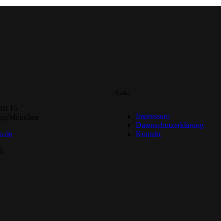
Links
zl 15
Impressum
ing/München
Datenschutzerklärung
m.de
Kontakt
4