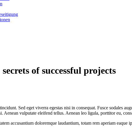
en
seitigung
tionen
secrets of successful projects
ncidunt. Sed eget viverra egestas nisi in consequat. Fusce sodales augu
Aenean vulputate eleifend tellus. Aenean leo ligula, porttitor eu, conse
uptatem accusantium doloremque laudantium, totam rem aperiam eaque ipsa, 