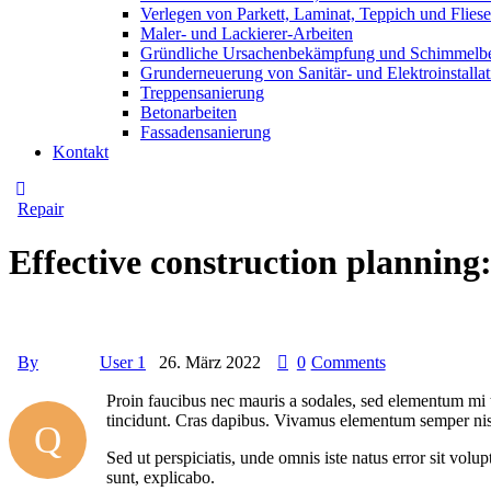
Verlegen von Parkett, Laminat, Teppich und Flies
Maler- und Lackierer-Arbeiten
Gründliche Ursachenbekämpfung und Schimmelbe
Grunderneuerung von Sanitär- und Elektroinstalla
Treppensanierung
Betonarbeiten
Fassadensanierung
Kontakt
Repair
Effective construction planning: 
By
User 1
26. März 2022
0
Comments
Proin faucibus nec mauris a sodales, sed elementum mi ti
tincidunt. Cras dapibus. Vivamus elementum semper nisi. 
Q
Sed ut perspiciatis, unde omnis iste natus error sit vol
sunt, explicabo.