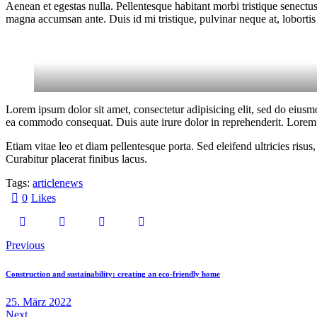
Aenean et egestas nulla. Pellentesque habitant morbi tristique senectus
magna accumsan ante. Duis id mi tristique, pulvinar neque at, lobortis 
Lorem ipsum dolor sit amet, consectetur adipisicing elit, sed do eiusm
ea commodo consequat. Duis aute irure dolor in reprehenderit. Lorem i
Etiam vitae leo et diam pellentesque porta. Sed eleifend ultricies ri
Curabitur placerat finibus lacus.
Tags:
article
news
0
Likes
Previous
Construction and sustainability: creating an eco-friendly home
25. März 2022
Next