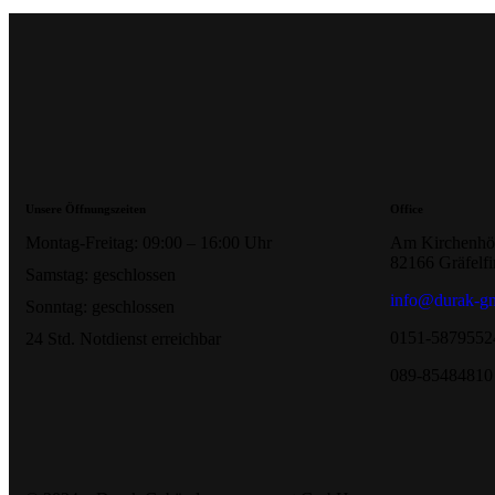
Unsere Öffnungszeiten
Office
Montag-Freitag: 09:00 – 16:00 Uhr
Am Kirchenhöl
82166 Gräfelf
Samstag: geschlossen
info@durak-g
Sonntag: geschlossen
0151-5879552
24 Std. Notdienst erreichbar
089-85484810