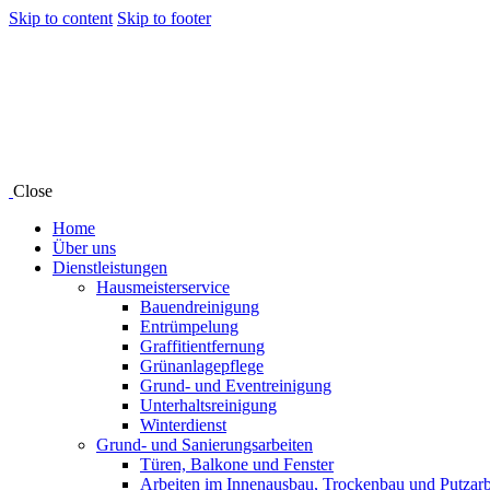
Skip to content
Skip to footer
Close
Home
Über uns
Dienstleistungen
Hausmeisterservice
Bauendreinigung
Entrümpelung
Graffitientfernung
Grünanlagepflege
Grund- und Eventreinigung
Unterhaltsreinigung
Winterdienst
Grund- und Sanierungsarbeiten
Türen, Balkone und Fenster
Arbeiten im Innenausbau, Trockenbau und Putzarb