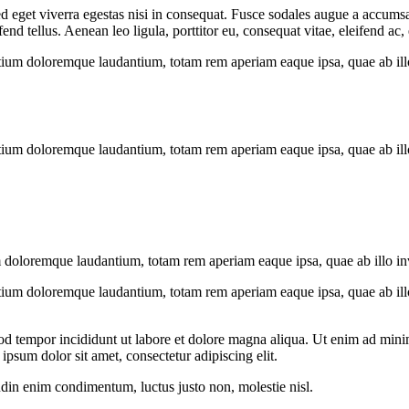
 eget viverra egestas nisi in consequat. Fusce sodales augue a accumsan.
 tellus. Aenean leo ligula, porttitor eu, consequat vitae, eleifend ac,
tium doloremque laudantium, totam rem aperiam eaque ipsa, quae ab illo i
tium doloremque laudantium, totam rem aperiam eaque ipsa, quae ab illo i
 doloremque laudantium, totam rem aperiam eaque ipsa, quae ab illo inven
tium doloremque laudantium, totam rem aperiam eaque ipsa, quae ab illo i
od tempor incididunt ut labore et dolore magna aliqua. Ut enim ad minim
psum dolor sit amet, consectetur adipiscing elit.
udin enim condimentum, luctus justo non, molestie nisl.