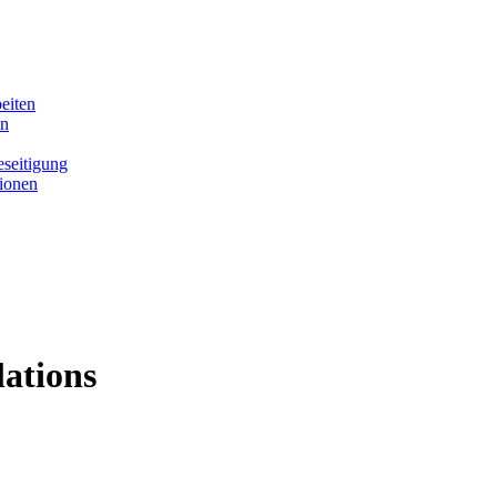
eiten
en
seitigung
tionen
lations