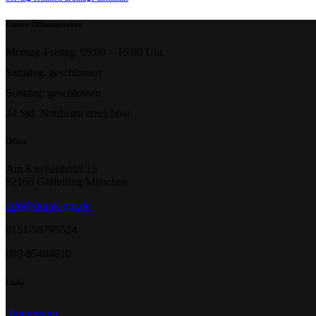
Unsere Öffnungszeiten
Montag-Freitag: 09:00 – 16:00 Uhr
Samstag: geschlossen
Sonntag: geschlossen
24 Std. Notdienst erreichbar
Office
Am Kirchenhölzl 15
82166 Gräfelfing/München
info@durak-gm.de
0151-58795524
089-85484810
Links
Impressum