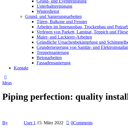
Grund- und Eventreinigung
Unterhaltsreinigung
Winterdienst
Grund- und Sanierungsarbeiten
Türen, Balkone und Fenster
Arbeiten im Innenausbau, Trockenbau und Putzarb
Verlegen von Parkett, Laminat, Teppich und Flies
Maler- und Lackierer-Arbeiten
Gründliche Ursachenbekämpfung und Schimmelbe
Grunderneuerung von Sanitär- und Elektroinstalla
Treppensanierung
Betonarbeiten
Fassadensanierung
Kontakt
Ideas
Piping perfection: quality instal
By
User 1
15. März 2022
0
Comments