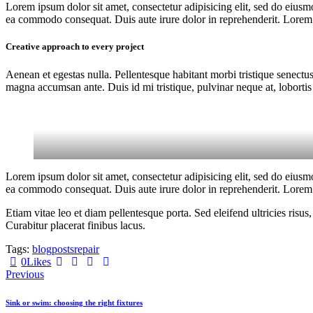
Lorem ipsum dolor sit amet, consectetur adipisicing elit, sed do eiusm
ea commodo consequat. Duis aute irure dolor in reprehenderit. Lorem i
Creative approach to every project
Aenean et egestas nulla. Pellentesque habitant morbi tristique senectus
magna accumsan ante. Duis id mi tristique, pulvinar neque at, lobortis 
Lorem ipsum dolor sit amet, consectetur adipisicing elit, sed do eiusm
ea commodo consequat. Duis aute irure dolor in reprehenderit. Lorem i
Etiam vitae leo et diam pellentesque porta. Sed eleifend ultricies ri
Curabitur placerat finibus lacus.
Tags:
blog
posts
repair
0
Likes
Beitragsnavigation
Previous
Sink or swim: choosing the right fixtures