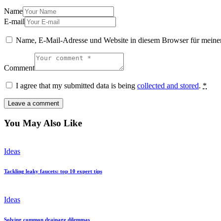
Name
E-mail
Name, E-Mail-Adresse und Website in diesem Browser für meine
Comment
I agree that my submitted data is being
collected and stored
.
*
You May Also Like
Ideas
Tackling leaky faucets: top 10 expert tips
Ideas
Solving common drainage dilemmas