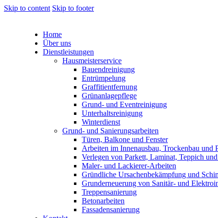
Skip to content
Skip to footer
Home
Über uns
Dienstleistungen
Hausmeisterservice
Bauendreinigung
Entrümpelung
Graffitientfernung
Grünanlagepflege
Grund- und Eventreinigung
Unterhaltsreinigung
Winterdienst
Grund- und Sanierungsarbeiten
Türen, Balkone und Fenster
Arbeiten im Innenausbau, Trockenbau und P
Verlegen von Parkett, Laminat, Teppich und
Maler- und Lackierer-Arbeiten
Gründliche Ursachenbekämpfung und Schi
Grunderneuerung von Sanitär- und Elektroin
Treppensanierung
Betonarbeiten
Fassadensanierung