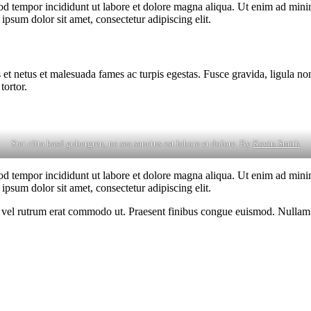
od tempor incididunt ut labore et dolore magna aliqua. Ut enim ad minim
psum dolor sit amet, consectetur adipiscing elit.
 et netus et malesuada fames ac turpis egestas. Fusce gravida, ligula non 
tortor.
Stet clita kasd gubergren, no sea sanctus est labore et dolore. By
Kevin Smith
od tempor incididunt ut labore et dolore magna aliqua. Ut enim ad minim
psum dolor sit amet, consectetur adipiscing elit.
sus, vel rutrum erat commodo ut. Praesent finibus congue euismod. Nullam