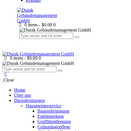
Kontakt
0 items
-
$0.00
0
0 items
-
$0.00
0
Close
Home
Über uns
Dienstleistungen
Hausmeisterservice
Bauendreinigung
Entrümpelung
Graffitientfernung
Grünanlagepflege